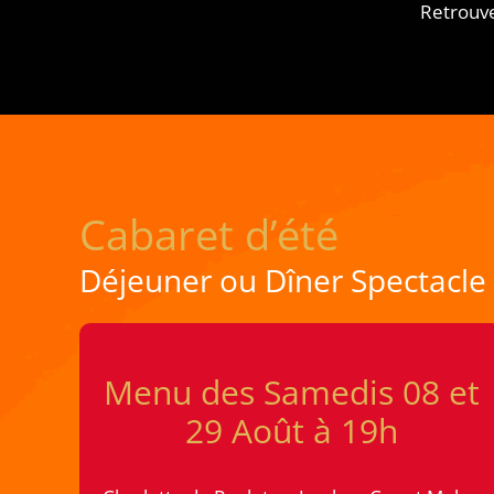
Retrouve
Cabaret d’été
Déjeuner ou Dîner Spectacle
Menu des Samedis 08 et
29 Août à 19h