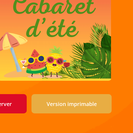
erver
Version imprimable