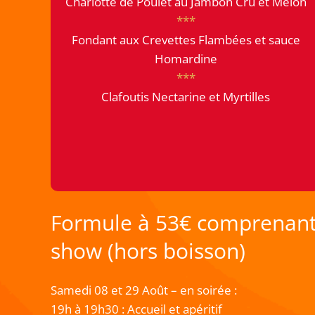
Charlotte de Poulet au Jambon Cru et Melon
***
Fondant aux Crevettes Flambées et sauce
Homardine
***
Clafoutis Nectarine et Myrtilles
Formule à 53€ comprenant 
show (hors boisson)
Samedi 08 et 29 Août – en soirée :
19h à 19h30 : Accueil et apéritif