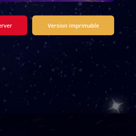
erver
Version imprimable