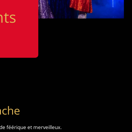
nts
ache
e féérique et merveilleux.