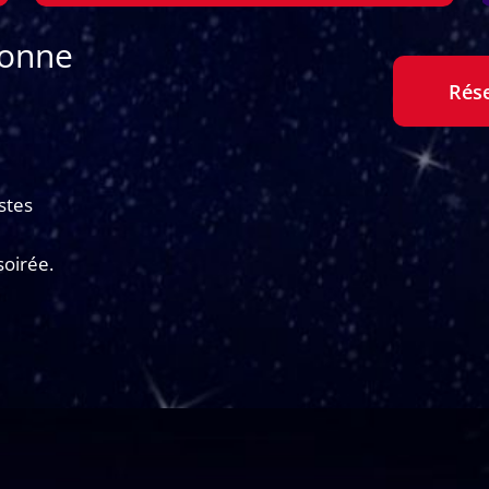
sonne
Rés
stes
soirée.