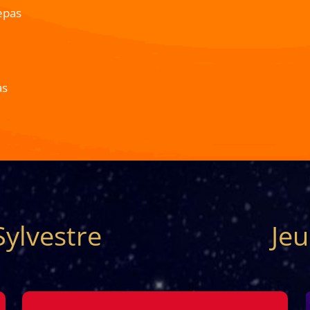
epas
as
Sylvestre
Je
e