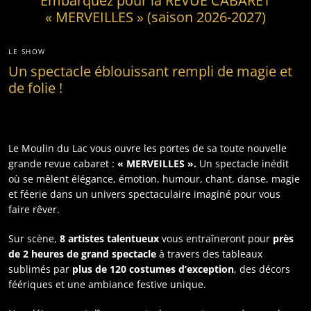
Embarquez pour la REVUE CABARET
« MERVEILLES »
(saison 2026-2027)
LE SHOW
Un spectacle éblouissant rempli de magie et
de folie !
Découvrez « MERVEILLES », la nouvelle grande revue du MOULIN DU
LAC à partir du 17 septembre 2026.
Le Moulin du Lac vous ouvre les portes de sa toute nouvelle
grande revue cabaret :
« MERVEILLES ».
Un spectacle inédit
où se mêlent élégance, émotion, humour, chant, danse, magie
et féerie dans un univers spectaculaire imaginé pour vous
faire rêver.
Sur scène,
8 artistes talentueux
vous entraîneront pour
près
de 2 heures de grand spectacle
à travers des tableaux
sublimés par
plus de 120 costumes d’exception
, des décors
féériques et une ambiance festive unique.